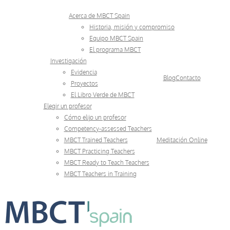
Skip
Acerca de MBCT Spain
to
Historia, misión y compromiso
Equipo MBCT Spain
content
El programa MBCT
Investigación
Evidencia
Blog
Contacto
Proyectos
El Libro Verde de MBCT
Elegir un profesor
Cómo elijo un profesor
Competency-assessed Teachers
MBCT Trained Teachers
Meditación Online
MBCT Practicing Teachers
MBCT Ready to Teach Teachers
MBCT Teachers in Training