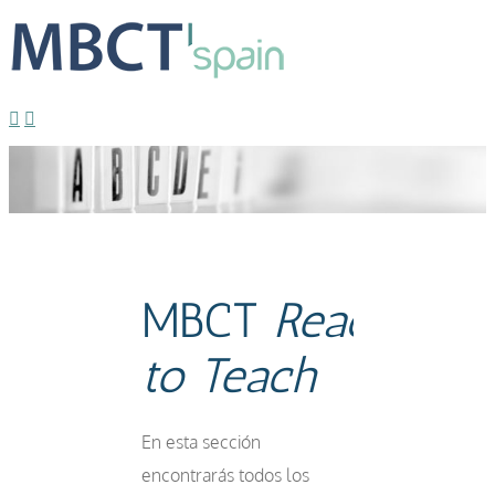
MBCT Ready to Teach Teachers
Estrella
2021-08-
06T12:37:05+02:00
MBCT
Ready
to Teach
En esta sección
encontrarás todos los