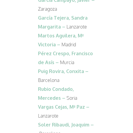
García Campayo, Javier –
Zaragoza
García Tejera, Sandra
Margarita –
Lanzarote
Martos Aguilera, Mª
Victoria
–
Madrid
Pérez Crespo, Francisco
de Asís –
Murcia
Puig Rovira, Conxita –
Barcelona
Rubio Condado,
Mercedes
–
Soria
Vargas Cejas, Mª Paz
–
Lanzarote
Soler Ribaudi, Joaquim –