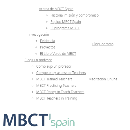
Skip
Acerca de MBCT Spain
to
Historia, misión y compromiso
Equipo MBCT Spain
content
El programa MBCT
Investigación
Evidencia
Blog
Contacto
Proyectos
El Libro Verde de MBCT
Elegir un profesor
Cómo elijo un profesor
Competency-assessed Teachers
MBCT Trained Teachers
Meditación Online
MBCT Practicing Teachers
MBCT Ready to Teach Teachers
MBCT Teachers in Training