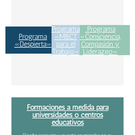
Programa
Programa
Programa
«MBCT
«Consciencia,
«Despierta»
para el
Compasión y
Trabajo»
Liderazgo»
Formaciones a medida para
universidades o centros
educativos