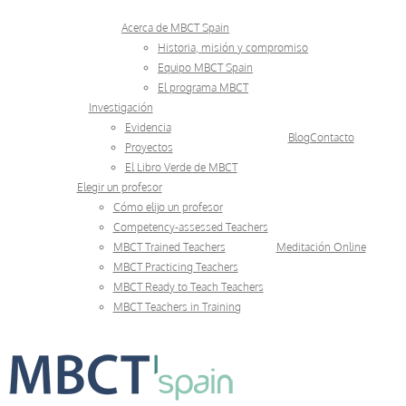
Skip
Acerca de MBCT Spain
to
Historia, misión y compromiso
Equipo MBCT Spain
content
El programa MBCT
Investigación
Evidencia
Blog
Contacto
Proyectos
El Libro Verde de MBCT
Elegir un profesor
Cómo elijo un profesor
Competency-assessed Teachers
MBCT Trained Teachers
Meditación Online
MBCT Practicing Teachers
MBCT Ready to Teach Teachers
MBCT Teachers in Training