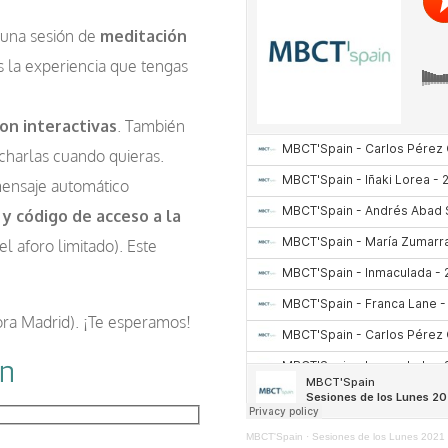
 una sesión de
meditación
s la experiencia que tengas
on interactivas
. También
charlas cuando quieras.
mensaje automático
 y código de acceso a la
el aforo limitado). Este
ra Madrid). ¡Te esperamos!
ón
MBCT'Spain
·
Sesiones de los Lunes 2021 -