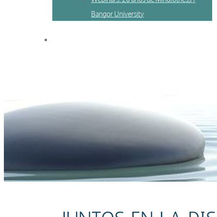
Bangor University
Meditación Mindfulness colectiva ok
Llorenc Gámez
2022-07-11