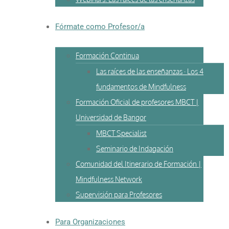
Fórmate como Profesor/a
Formación Continua
Las raíces de las enseñanzas · Los 4
fundamentos de Mindfulness
Formación Oficial de profesores MBCT |
Universidad de Bangor
MBCT Specialist
Seminario de Indagación
Comunidad del Itinerario de Formación |
Mindfulness Network
Supervisión para Profesores
Para Organizaciones