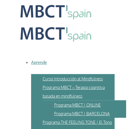
Skip
to
content
Aprende
Curso Introducción al Mindfulness
Programa MBCT – Terapia cognitiva
basada en mindfulness
Programa MBCT | ONLINE
Programa MBCT | BARCELONA
Programa THE FEELING TONE | El Tono