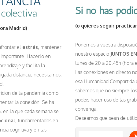
STANCIA
Si no has podid
 colectiva
(o quieres seguir practica
ora Madrid)
Ponemos a vuestra disposici
 afrontar el
estrés
, mantener
nuestro espacio
JUNTOS EN
 importante. Hacerlo en
lunes de 20 a 20.45h (hora 
endizaje y facilita la
Las conexiones en directo no
igada distancia, necesitamos,
esa Humanidad Compartida e
d.
sabemos que no siempre los h
rición de la pandemia como
podéis hacer uso de las gra
omentar la conexión. Se ha
convenga.
, en la que cada semana se
Deseamos que sean de utilid
ocional
, fundamentados en
ncia cognitiva y en las