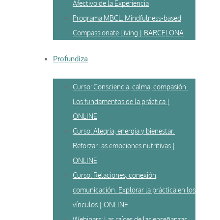
Afectivo de la Experiencia
Programa MBCL: Mindfulness-based
Compassionate Living | BARCELONA
Profundiza
Curso: Consciencia, calma, compasión.
Los fundamentos de la práctica |
ONLINE
Curso: Alegría, energía y bienestar.
Reforzar las emociones nutritivas |
ONLINE
Curso: Relaciones, conexión,
comunicación. Explorar la práctica en los
vínculos | ONLINE
Webinars: Las raíces de las enseñanzas