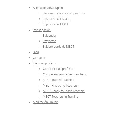
Acerca de MBCT Spain
Historia, misión y compromiso
Equipo MBCT Spain
El programa MBCT
Investigación
Evidencia
Proyectos
El Libro Verde de MBCT
Blog
Contacto
Elegir un profesor
Cómo elijo un profesor
Competency-assessed Teachers
MBCT Trained Teachers
MBCT Practicing Teachers
MBCT Ready to Teach Teachers
MBCT Teachers in Training
Meditación Online