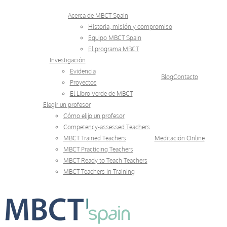
Skip
Acerca de MBCT Spain
to
Historia, misión y compromiso
Equipo MBCT Spain
content
El programa MBCT
Investigación
Evidencia
Blog
Contacto
Proyectos
El Libro Verde de MBCT
Elegir un profesor
Cómo elijo un profesor
Competency-assessed Teachers
MBCT Trained Teachers
Meditación Online
MBCT Practicing Teachers
MBCT Ready to Teach Teachers
MBCT Teachers in Training