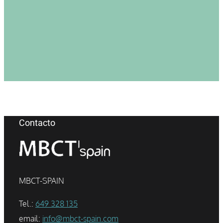
Contacto
MBCT-SPAIN
Tel.:
649 328 135
email:
info@mbct-spain.com