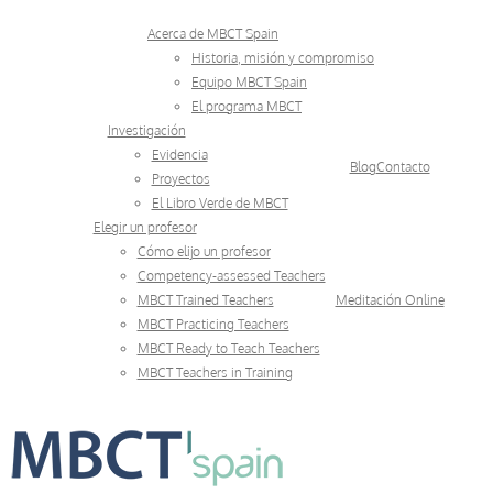
Skip
Acerca de MBCT Spain
to
Historia, misión y compromiso
Equipo MBCT Spain
content
El programa MBCT
Investigación
Evidencia
Blog
Contacto
Proyectos
El Libro Verde de MBCT
Elegir un profesor
Cómo elijo un profesor
Competency-assessed Teachers
MBCT Trained Teachers
Meditación Online
MBCT Practicing Teachers
MBCT Ready to Teach Teachers
MBCT Teachers in Training