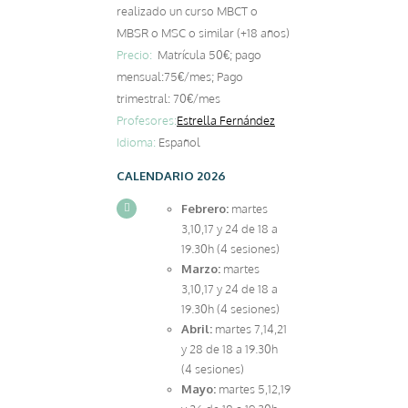
realizado un curso MBCT o
MBSR o MSC o similar (+18 años)
Precio:
Matrícula 50€; pago
mensual:75€/mes; Pago
trimestral: 70€/mes
Profesores:
Estrella Fernández
Idioma:
Español
CALENDARIO 2026
Febrero:
martes
3,10,17 y 24 de 18 a
19.30h (4 sesiones)
Marzo:
martes
3,10,17 y 24 de 18 a
19.30h (4 sesiones)
Abril:
martes 7,14,21
y 28 de 18 a 19.30h
(4 sesiones)
Mayo:
martes 5,12,19