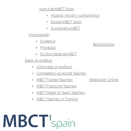
Skip
Acerca de MBCT Spain
to
Historia, misión y compromiso
Equipo MBCT Spain
content
El programa MBCT
Investigación
Evidencia
Blog
Contacto
Proyectos
El Libro Verde de MBCT
Elegir un profesor
Cómo elijo un profesor
Competency-assessed Teachers
MBCT Trained Teachers
Meditación Online
MBCT Practicing Teachers
MBCT Ready to Teach Teachers
MBCT Teachers in Training