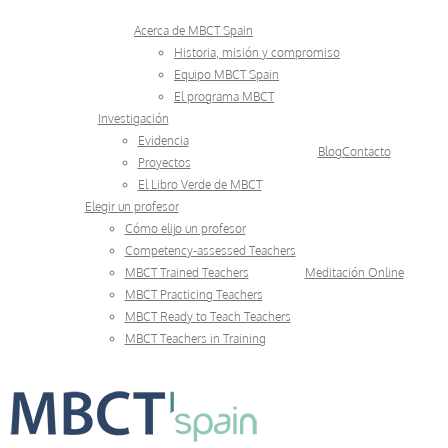
Skip
Acerca de MBCT Spain
to
Historia, misión y compromiso
Equipo MBCT Spain
content
El programa MBCT
Investigación
Evidencia
Blog
Contacto
Proyectos
El Libro Verde de MBCT
Elegir un profesor
Cómo elijo un profesor
Competency-assessed Teachers
MBCT Trained Teachers
Meditación Online
MBCT Practicing Teachers
MBCT Ready to Teach Teachers
MBCT Teachers in Training