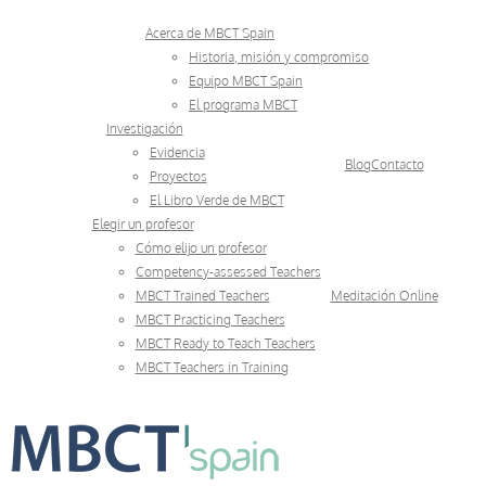
Skip
Acerca de MBCT Spain
to
Historia, misión y compromiso
Equipo MBCT Spain
content
El programa MBCT
Investigación
Evidencia
Blog
Contacto
Proyectos
El Libro Verde de MBCT
Elegir un profesor
Cómo elijo un profesor
Competency-assessed Teachers
MBCT Trained Teachers
Meditación Online
MBCT Practicing Teachers
MBCT Ready to Teach Teachers
MBCT Teachers in Training