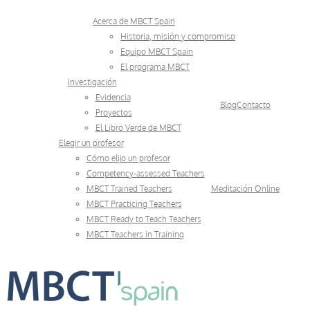
Skip
Acerca de MBCT Spain
to
Historia, misión y compromiso
Equipo MBCT Spain
content
El programa MBCT
Investigación
Evidencia
Blog
Contacto
Proyectos
El Libro Verde de MBCT
Elegir un profesor
Cómo elijo un profesor
Competency-assessed Teachers
MBCT Trained Teachers
Meditación Online
MBCT Practicing Teachers
MBCT Ready to Teach Teachers
MBCT Teachers in Training