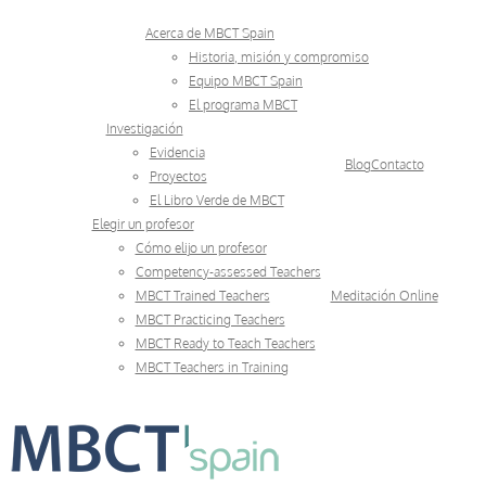
Skip
Acerca de MBCT Spain
to
Historia, misión y compromiso
Equipo MBCT Spain
content
El programa MBCT
Investigación
Evidencia
Blog
Contacto
Proyectos
El Libro Verde de MBCT
Elegir un profesor
Cómo elijo un profesor
Competency-assessed Teachers
MBCT Trained Teachers
Meditación Online
MBCT Practicing Teachers
MBCT Ready to Teach Teachers
MBCT Teachers in Training