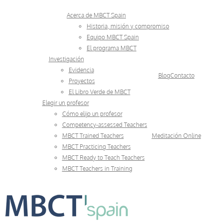
Skip
Acerca de MBCT Spain
to
Historia, misión y compromiso
Equipo MBCT Spain
content
El programa MBCT
Investigación
Evidencia
Blog
Contacto
Proyectos
El Libro Verde de MBCT
Elegir un profesor
Cómo elijo un profesor
Competency-assessed Teachers
MBCT Trained Teachers
Meditación Online
MBCT Practicing Teachers
MBCT Ready to Teach Teachers
MBCT Teachers in Training