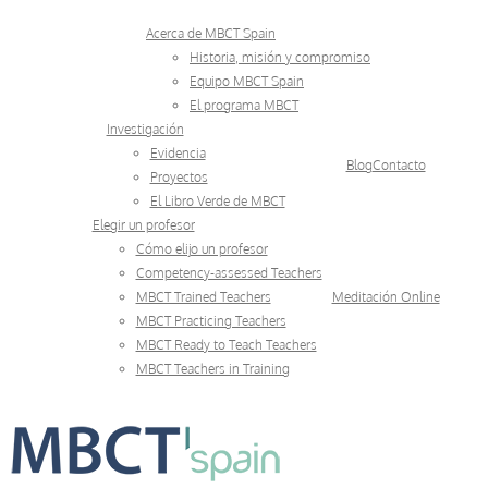
Skip
Acerca de MBCT Spain
to
Historia, misión y compromiso
Equipo MBCT Spain
content
El programa MBCT
Investigación
Evidencia
Blog
Contacto
Proyectos
El Libro Verde de MBCT
Elegir un profesor
Cómo elijo un profesor
Competency-assessed Teachers
MBCT Trained Teachers
Meditación Online
MBCT Practicing Teachers
MBCT Ready to Teach Teachers
MBCT Teachers in Training