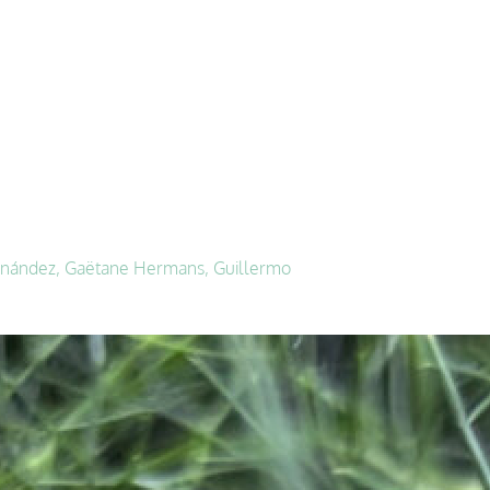
ernández, Gaëtane Hermans, Guillermo