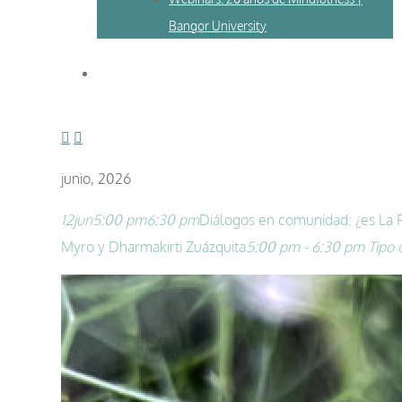
Bangor University
junio, 2026
12
jun
5:00 pm
6:30 pm
Diálogos en comunidad: ¿es La P
Myro y Dharmakirti Zuázquita
5:00 pm - 6:30 pm
Tipo 