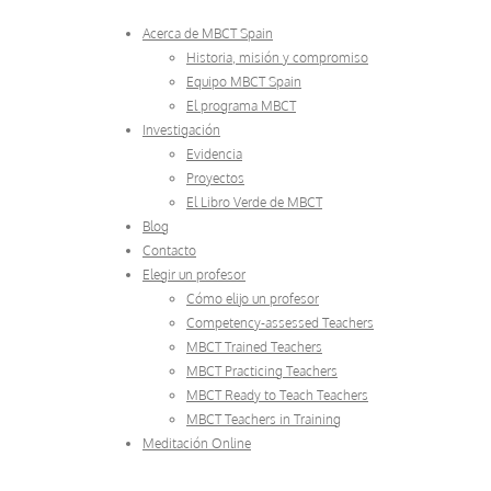
Acerca de MBCT Spain
Historia, misión y compromiso
Equipo MBCT Spain
El programa MBCT
Investigación
Evidencia
Proyectos
El Libro Verde de MBCT
Blog
Contacto
Elegir un profesor
Cómo elijo un profesor
Competency-assessed Teachers
MBCT Trained Teachers
MBCT Practicing Teachers
MBCT Ready to Teach Teachers
MBCT Teachers in Training
Meditación Online