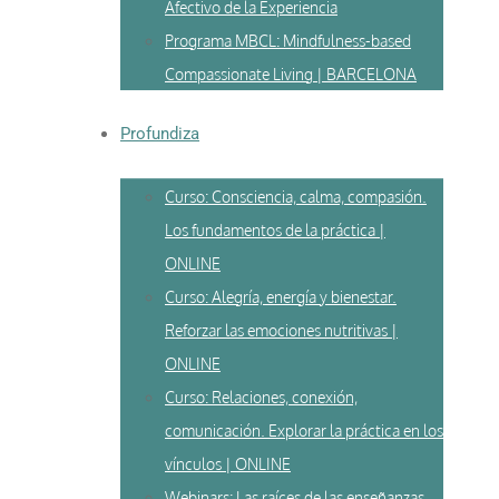
Afectivo de la Experiencia
Programa MBCL: Mindfulness-based
Compassionate Living | BARCELONA
Profundiza
Curso: Consciencia, calma, compasión.
Los fundamentos de la práctica |
ONLINE
Curso: Alegría, energía y bienestar.
Reforzar las emociones nutritivas |
ONLINE
Curso: Relaciones, conexión,
comunicación. Explorar la práctica en los
vínculos | ONLINE
Webinars: Las raíces de las enseñanzas