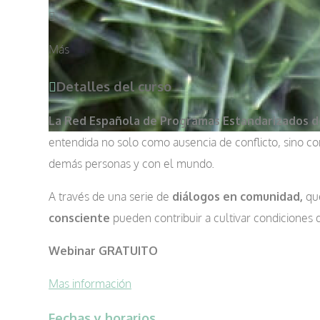
Más
Detalles del curso
La Red Española de Programas Estandarizados d
entendida no solo como ausencia de conflicto, sino c
demás personas y con el mundo.
A través de una serie de
diálogos en comunidad,
qu
consciente
pueden contribuir a cultivar condiciones de
Webinar GRATUITO
Mas información
Fechas y horarios