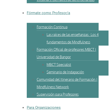
Fórmate como Profesor/a
Formación Continua
Las raíces de las enseñanzas · Los 4
fundamentos de Mindfulness
Formación Oficial de profesores MBCT |
Universidad de Bangor
MBCT Specialist
Seminario de Indagación
Comunidad del Itinerario de Formación |
Mindfulness Network
Supervisión para Profesores
Para Organizaciones