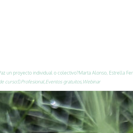
az un proyecto individual o colectivo?
Marta Alonso, Estrella F
de curso:
Profesional,
Eventos gratuitos,
Webinar