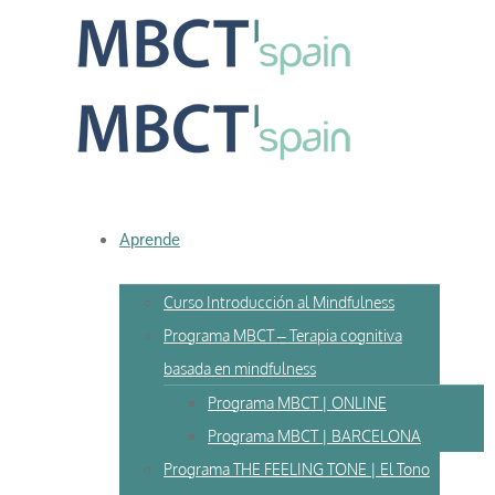
Skip
to
content
Aprende
Curso Introducción al Mindfulness
Programa MBCT – Terapia cognitiva
basada en mindfulness
Programa MBCT | ONLINE
Programa MBCT | BARCELONA
Programa THE FEELING TONE | El Tono