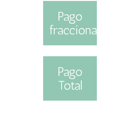
RESERVA
Pago
DEL 50%
fraccionado
Puedes hacer el
primer pago de
200€ ahora como
reserva, y el resto
AHORRA
Pago
una semana antes
20€
Total
del inicio del
Paga el curso
curso.
completo y pasa
de 375€ a 355€.
INSCRÍBETE
INSCRÍBETE