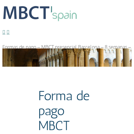
Formas de pago – MBCT presencial Barcelona – 8 semanas –
Octubre19 – MARTES 14:00-16:30h
Llorenc Gámez
2019-12-
01T11:53:55+01:00
Forma de
pago
MBCT