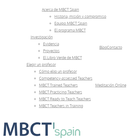
Skip
Acerca de MBCT Spain
to
Historia, misión y compromiso
Equipo MBCT Spain
content
El programa MBCT
Investigación
Evidencia
Blog
Contacto
Proyectos
El Libro Verde de MBCT
Elegir un profesor
Cómo elijo un profesor
Competency-assessed Teachers
MBCT Trained Teachers
Meditación Online
MBCT Practicing Teachers
MBCT Ready to Teach Teachers
MBCT Teachers in Training