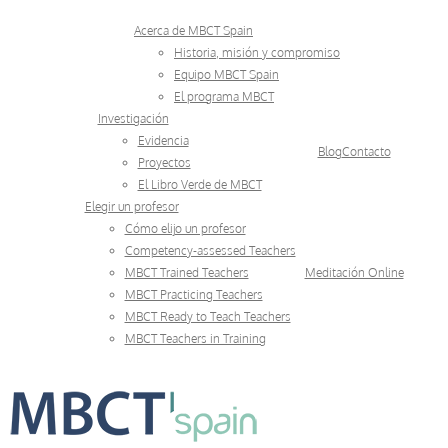
Skip
Acerca de MBCT Spain
to
Historia, misión y compromiso
Equipo MBCT Spain
content
El programa MBCT
Investigación
Evidencia
Blog
Contacto
Proyectos
El Libro Verde de MBCT
Elegir un profesor
Cómo elijo un profesor
Competency-assessed Teachers
MBCT Trained Teachers
Meditación Online
MBCT Practicing Teachers
MBCT Ready to Teach Teachers
MBCT Teachers in Training