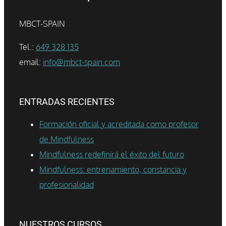
MBCT-SPAIN
Tel.:
649 328 135
email:
info@mbct-spain.com
ENTRADAS RECIENTES
Formación oficial y acreditada como profesor
de Mindfulness
Mindfulness redefinirá el éxito del futuro
Mindfulness: entrenamiento, constancia y
profesionalidad
NUESTROS CURSOS