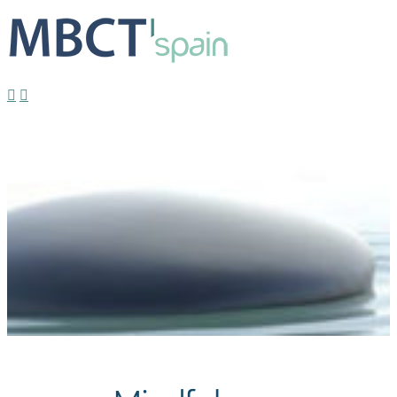
Formulario inscripción webinar | Mindfulness para el cambio
social y medioambiental
Estrella
2022-12-21T12:00:53+01:00