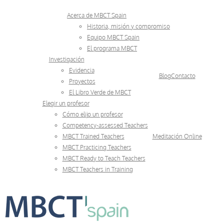
Skip
Acerca de MBCT Spain
to
Historia, misión y compromiso
Equipo MBCT Spain
content
El programa MBCT
Investigación
Evidencia
Blog
Contacto
Proyectos
El Libro Verde de MBCT
Elegir un profesor
Cómo elijo un profesor
Competency-assessed Teachers
MBCT Trained Teachers
Meditación Online
MBCT Practicing Teachers
MBCT Ready to Teach Teachers
MBCT Teachers in Training