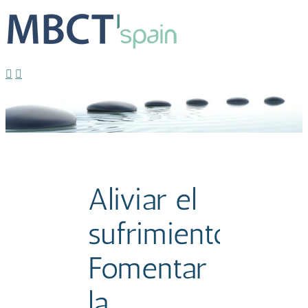
Meditaciones diarias – Confinamiento Covid-19
Estrella
2020-
04-08T12:27:11+02:00
Aliviar el
sufrimiento.
Fomentar
la