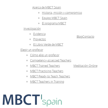
Skip
Acerca de MBCT Spain
to
Historia, misión y compromiso
Equipo MBCT Spain
content
El programa MBCT
Investigación
Evidencia
Blog
Contacto
Proyectos
El Libro Verde de MBCT
Elegir un profesor
Cómo elijo un profesor
Competency-assessed Teachers
MBCT Trained Teachers
Meditación Online
MBCT Practicing Teachers
MBCT Ready to Teach Teachers
MBCT Teachers in Training