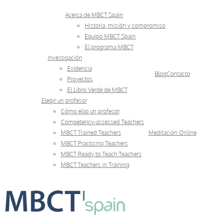
Skip
Acerca de MBCT Spain
to
Historia, misión y compromiso
Equipo MBCT Spain
content
El programa MBCT
Investigación
Evidencia
Blog
Contacto
Proyectos
El Libro Verde de MBCT
Elegir un profesor
Cómo elijo un profesor
Competency-assessed Teachers
MBCT Trained Teachers
Meditación Online
MBCT Practicing Teachers
MBCT Ready to Teach Teachers
MBCT Teachers in Training