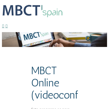
Curso MBCT online México
Almudena De Andrés Pérez
2022-
12-21T16:43:29+01:00
MBCT
Online
(videoconferenci