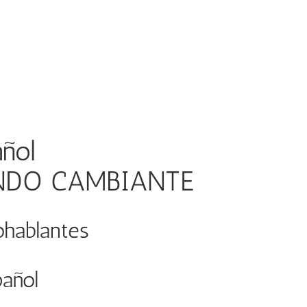
añol
NDO CAMBIANTE
ohablantes
pañol