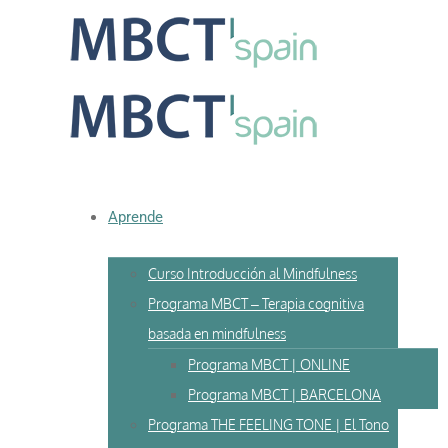
Skip
to
content
Aprende
Curso Introducción al Mindfulness
Programa MBCT – Terapia cognitiva
basada en mindfulness
Programa MBCT | ONLINE
Programa MBCT | BARCELONA
Programa THE FEELING TONE | El Tono