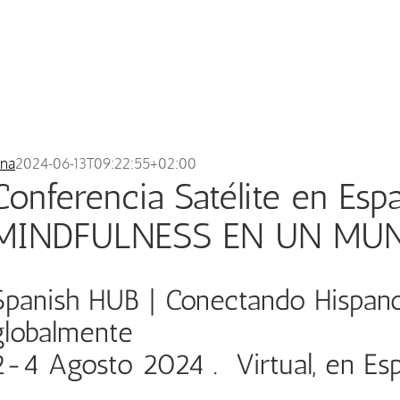
ina
2024-06-13T09:22:55+02:00
Conferencia Satélite en Esp
MINDFULNESS EN UN MU
Spanish HUB | Conectando Hispan
globalmente
2-4 Agosto 2024 . Virtual, en Es