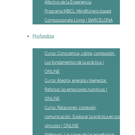
Afectivo de la Experiencia
Programa MBCL: Mindfulness-based
Compassionate Living | BARCELONA
Profundiza
Curso: Consciencia, calma, compasión.
Los fundamentos de la práctica |
ONLINE
Curso: Alegría, energía y bienestar.
Reforzar las emociones nutritivas |
ONLINE
Curso: Relaciones, conexión,
comunicación. Explorar la práctica en los
vínculos | ONLINE
Webinars: Las raíces de las enseñanzas