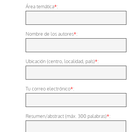
Área temática
*
:
Nombre de los autores
*
:
Ubicación (centro, localidad, país)
*
:
Tu correo electrónico
*
:
Resumen/abstract (máx. 300 palabras)
*
: