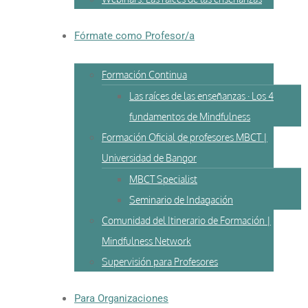
Fórmate como Profesor/a
Formación Continua
Las raíces de las enseñanzas · Los 4
fundamentos de Mindfulness
Formación Oficial de profesores MBCT |
Universidad de Bangor
MBCT Specialist
Seminario de Indagación
Comunidad del Itinerario de Formación |
Mindfulness Network
Supervisión para Profesores
Para Organizaciones