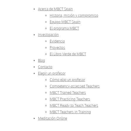
Acerca de MBCT Spain
Historia, misión y compromiso
Equipo MBCT Spain
El programa MBCT
Investigación
Evidencia
Proyectos
El Libro Verde de MBCT
Blog
Contacto
Elegir un profesor
Cómo elijo un profesor
Competency-assessed Teachers
MBCT Trained Teachers
MBCT Practicing Teachers
MBCT Ready to Teach Teachers
MBCT Teachers in Training
Meditación Online