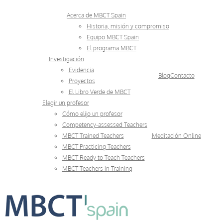
Skip
Acerca de MBCT Spain
to
Historia, misión y compromiso
Equipo MBCT Spain
content
El programa MBCT
Investigación
Evidencia
Blog
Contacto
Proyectos
El Libro Verde de MBCT
Elegir un profesor
Cómo elijo un profesor
Competency-assessed Teachers
MBCT Trained Teachers
Meditación Online
MBCT Practicing Teachers
MBCT Ready to Teach Teachers
MBCT Teachers in Training