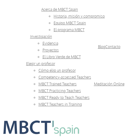
Skip
Acerca de MBCT Spain
to
Historia, misión y compromiso
Equipo MBCT Spain
content
El programa MBCT
Investigación
Evidencia
Blog
Contacto
Proyectos
El Libro Verde de MBCT
Elegir un profesor
Cómo elijo un profesor
Competency-assessed Teachers
MBCT Trained Teachers
Meditación Online
MBCT Practicing Teachers
MBCT Ready to Teach Teachers
MBCT Teachers in Training