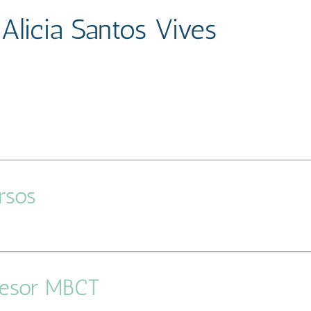
Alicia Santos Vives
–
rsos
–
fesor MBCT
–