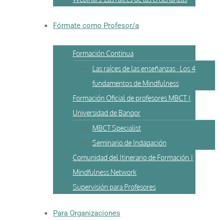
Fórmate como Profesor/a
Formación Continua
Las raíces de las enseñanzas · Los 4
fundamentos de Mindfulness
Formación Oficial de profesores MBCT |
Universidad de Bangor
MBCT Specialist
Seminario de Indagación
Comunidad del Itinerario de Formación |
Mindfulness Network
Supervisión para Profesores
Para Organizaciones