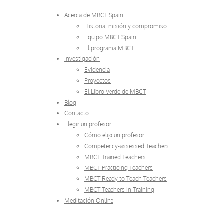
Acerca de MBCT Spain
Historia, misión y compromiso
Equipo MBCT Spain
El programa MBCT
Investigación
Evidencia
Proyectos
El Libro Verde de MBCT
Blog
Contacto
Elegir un profesor
Cómo elijo un profesor
Competency-assessed Teachers
MBCT Trained Teachers
MBCT Practicing Teachers
MBCT Ready to Teach Teachers
MBCT Teachers in Training
Meditación Online