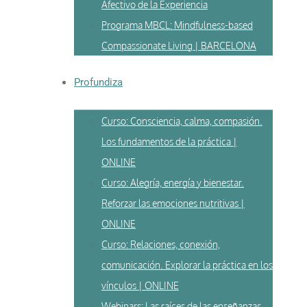
Afectivo de la Experiencia
Programa MBCL: Mindfulness-based
Compassionate Living | BARCELONA
Profundiza
Curso: Consciencia, calma, compasión.
Los fundamentos de la práctica |
ONLINE
Curso: Alegría, energía y bienestar.
Reforzar las emociones nutritivas |
ONLINE
Curso: Relaciones, conexión,
comunicación. Explorar la práctica en los
vínculos | ONLINE
Webinars: Las raíces de las enseñanzas