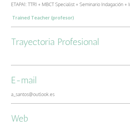
ETAPA1: TTR1 + MBCT Specialist + Seminario Indagación + I
Trained Teacher (profesor)
–
Trayectoria Profesional
E-mail
a_santos@outlook.es
Web