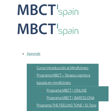
Skip
to
content
Aprende
Curso Introducción al Mindfulness
Programa MBCT – Terapia cognitiva
basada en mindfulness
Programa MBCT | ONLINE
Programa MBCT | BARCELONA
Programa THE FEELING TONE | El Tono