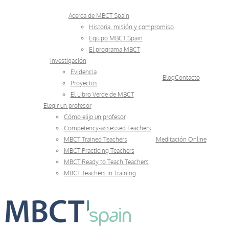
Skip
Acerca de MBCT Spain
to
Historia, misión y compromiso
Equipo MBCT Spain
content
El programa MBCT
Investigación
Evidencia
Blog
Contacto
Proyectos
El Libro Verde de MBCT
Elegir un profesor
Cómo elijo un profesor
Competency-assessed Teachers
MBCT Trained Teachers
Meditación Online
MBCT Practicing Teachers
MBCT Ready to Teach Teachers
MBCT Teachers in Training