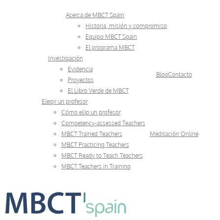
Skip
Acerca de MBCT Spain
to
Historia, misión y compromiso
Equipo MBCT Spain
content
El programa MBCT
Investigación
Evidencia
Blog
Contacto
Proyectos
El Libro Verde de MBCT
Elegir un profesor
Cómo elijo un profesor
Competency-assessed Teachers
MBCT Trained Teachers
Meditación Online
MBCT Practicing Teachers
MBCT Ready to Teach Teachers
MBCT Teachers in Training