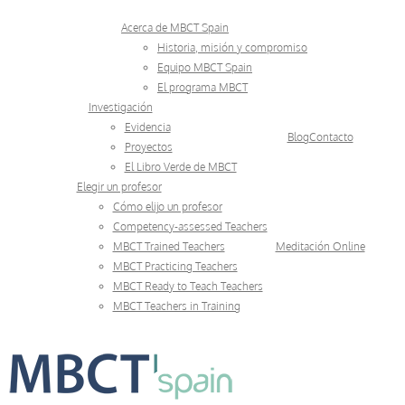
Skip
Acerca de MBCT Spain
to
Historia, misión y compromiso
Equipo MBCT Spain
content
El programa MBCT
Investigación
Evidencia
Blog
Contacto
Proyectos
El Libro Verde de MBCT
Elegir un profesor
Cómo elijo un profesor
Competency-assessed Teachers
MBCT Trained Teachers
Meditación Online
MBCT Practicing Teachers
MBCT Ready to Teach Teachers
MBCT Teachers in Training