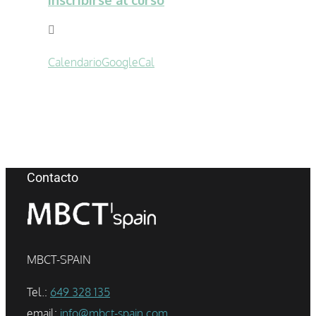
Calendario
GoogleCal
Contacto
MBCT-SPAIN
Tel.:
649 328 135
email:
info@mbct-spain.com