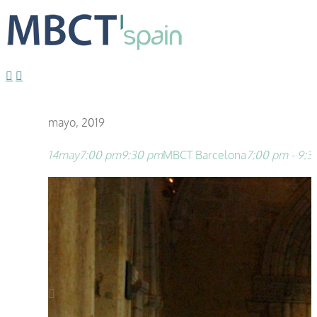
mayo, 2019
14
may
7:00 pm
9:30 pm
MBCT Barcelona
7:00 pm - 9: