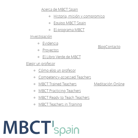
Skip
Acerca de MBCT Spain
to
Historia, misión y compromiso
Equipo MBCT Spain
content
El programa MBCT
Investigación
Evidencia
Blog
Contacto
Proyectos
El Libro Verde de MBCT
Elegir un profesor
Cómo elijo un profesor
Competency-assessed Teachers
MBCT Trained Teachers
Meditación Online
MBCT Practicing Teachers
MBCT Ready to Teach Teachers
MBCT Teachers in Training