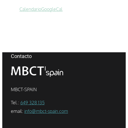
Calendario
GoogleCal
Contacto
MBCT-SPAIN
Tel.:
649 328 135
email:
info@mbct-spain.com