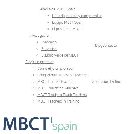
Skip
Acerca de MBCT Spain
to
Historia, misión y compromiso
Equipo MBCT Spain
content
El programa MBCT
Investigación
Evidencia
Blog
Contacto
Proyectos
El Libro Verde de MBCT
Elegir un profesor
Cómo elijo un profesor
Competency-assessed Teachers
MBCT Trained Teachers
Meditación Online
MBCT Practicing Teachers
MBCT Ready to Teach Teachers
MBCT Teachers in Training