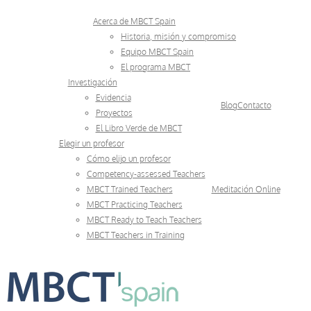
Skip
Acerca de MBCT Spain
to
Historia, misión y compromiso
Equipo MBCT Spain
content
El programa MBCT
Investigación
Evidencia
Blog
Contacto
Proyectos
El Libro Verde de MBCT
Elegir un profesor
Cómo elijo un profesor
Competency-assessed Teachers
MBCT Trained Teachers
Meditación Online
MBCT Practicing Teachers
MBCT Ready to Teach Teachers
MBCT Teachers in Training