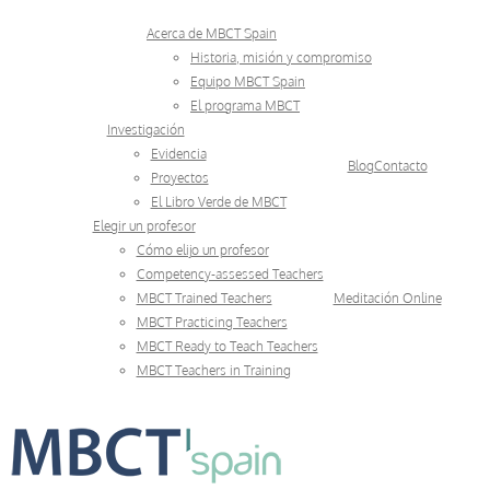
Skip
Acerca de MBCT Spain
to
Historia, misión y compromiso
Equipo MBCT Spain
content
El programa MBCT
Investigación
Evidencia
Blog
Contacto
Proyectos
El Libro Verde de MBCT
Elegir un profesor
Cómo elijo un profesor
Competency-assessed Teachers
MBCT Trained Teachers
Meditación Online
MBCT Practicing Teachers
MBCT Ready to Teach Teachers
MBCT Teachers in Training