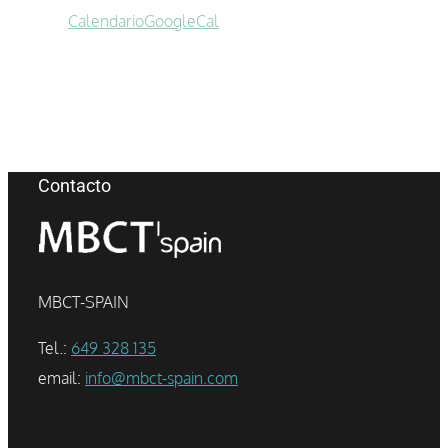
Calendario
GoogleCal
Contacto
MBCT-SPAIN
Tel.:
649 328 135
email:
info@mbct-spain.com