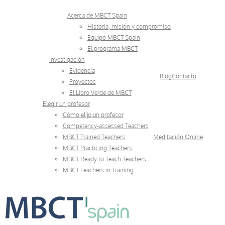
Skip
Acerca de MBCT Spain
to
Historia, misión y compromiso
Equipo MBCT Spain
content
El programa MBCT
Investigación
Evidencia
Blog
Contacto
Proyectos
El Libro Verde de MBCT
Elegir un profesor
Cómo elijo un profesor
Competency-assessed Teachers
MBCT Trained Teachers
Meditación Online
MBCT Practicing Teachers
MBCT Ready to Teach Teachers
MBCT Teachers in Training