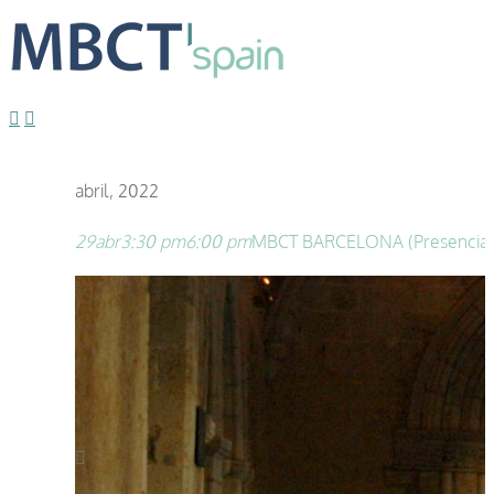
abril, 2022
29
abr
3:30 pm
6:00 pm
MBCT BARCELONA (Presencial) -