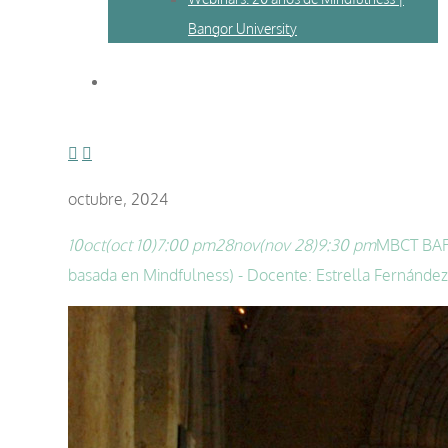
Bangor University
octubre, 2024
10
oct
(oct 10)
7:00 pm
28
nov
(nov 28)
9:30 pm
MBCT BARC
basada en Mindfulness) - Docente: Estrella Fernández