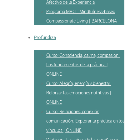
Afectivo de la Experiencia
Programa MBCL: Mindfulness-based
Compassionate Living | BARCELONA
Profundiza
Curso: Consciencia, calma, compasión.
Los fundamentos de la práctica |
ONLINE
Curso: Alegría, energía y bienestar.
Reforzar las emociones nutritivas |
ONLINE
Curso: Relaciones, conexión,
comunicación. Explorar la práctica en los
vínculos | ONLINE
Webinars: Las raíces de las enseñanzas