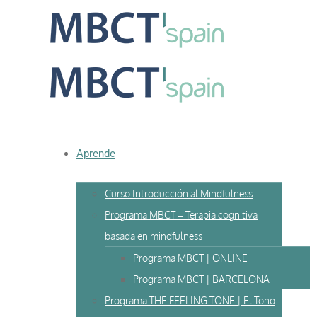
Skip
to
content
Aprende
Curso Introducción al Mindfulness
Programa MBCT – Terapia cognitiva
basada en mindfulness
Programa MBCT | ONLINE
Programa MBCT | BARCELONA
Programa THE FEELING TONE | El Tono