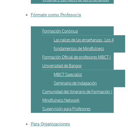
Fórmate como Profesor/a
Formación Continua
Las raíces de las enseñanzas · Los 4
fundamentos de Mindfulness
Formación Oficial de profesores MBCT |
Universidad de Bangor
MBCT Specialist
Seminario de Indagación
Comunidad del Itinerario de Formación |
Mindfulness Network
Supervisión para Profesores
Para Organizaciones