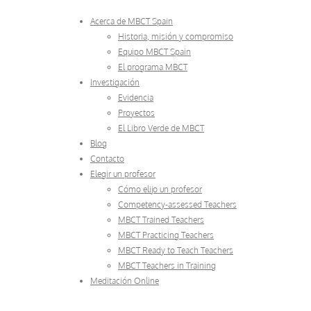
Acerca de MBCT Spain
Historia, misión y compromiso
Equipo MBCT Spain
El programa MBCT
Investigación
Evidencia
Proyectos
El Libro Verde de MBCT
Blog
Contacto
Elegir un profesor
Cómo elijo un profesor
Competency-assessed Teachers
MBCT Trained Teachers
MBCT Practicing Teachers
MBCT Ready to Teach Teachers
MBCT Teachers in Training
Meditación Online