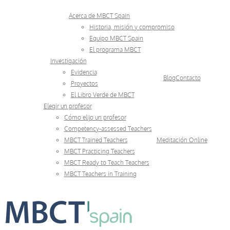
Skip
Acerca de MBCT Spain
to
Historia, misión y compromiso
Equipo MBCT Spain
content
El programa MBCT
Investigación
Evidencia
Blog
Contacto
Proyectos
El Libro Verde de MBCT
Elegir un profesor
Cómo elijo un profesor
Competency-assessed Teachers
MBCT Trained Teachers
Meditación Online
MBCT Practicing Teachers
MBCT Ready to Teach Teachers
MBCT Teachers in Training