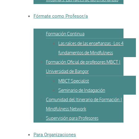
Fórmate como Profesor/a
Formación Continua
Las raíces de las enseñanzas · Los 4
fundamentos de Mindfulness
Formación Oficial de profesores MBCT |
Universidad de Bangor
MBCT Specialist
Seminario de Indagación
Comunidad del Itinerario de Formación |
Mindfulness Network
Supervisión para Profesores
Para Organizaciones