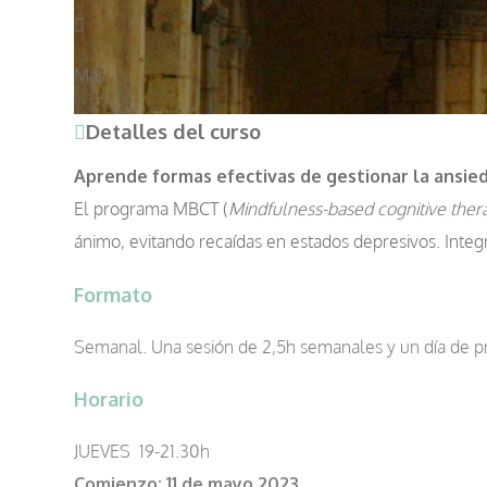
Más
Detalles del curso
Aprende formas efectivas de gestionar la ansied
El programa MBCT (
Mindfulness-based cognitive ther
ánimo, evitando recaídas en estados depresivos. Integr
Formato
Semanal. Una sesión de 2,5h semanales y un día de prá
Horario
JUEVES 19-21.30h
Comienzo:
11 de mayo 2023