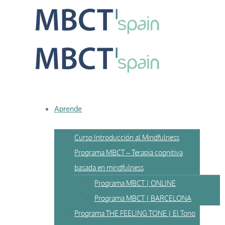
Skip
to
content
Aprende
Curso Introducción al Mindfulness
Programa MBCT – Terapia cognitiva
basada en mindfulness
Programa MBCT | ONLINE
Programa MBCT | BARCELONA
Programa THE FEELING TONE | El Tono