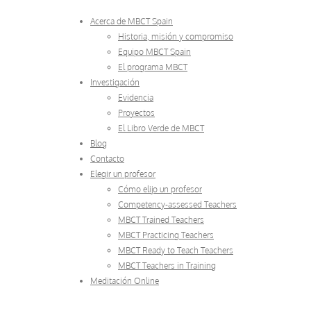
Acerca de MBCT Spain
Historia, misión y compromiso
Equipo MBCT Spain
El programa MBCT
Investigación
Evidencia
Proyectos
El Libro Verde de MBCT
Blog
Contacto
Elegir un profesor
Cómo elijo un profesor
Competency-assessed Teachers
MBCT Trained Teachers
MBCT Practicing Teachers
MBCT Ready to Teach Teachers
MBCT Teachers in Training
Meditación Online