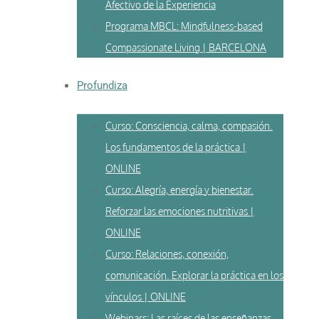
Afectivo de la Experiencia
Programa MBCL: Mindfulness-based
Compassionate Living | BARCELONA
Profundiza
Curso: Consciencia, calma, compasión.
Los fundamentos de la práctica |
ONLINE
Curso: Alegría, energía y bienestar.
Reforzar las emociones nutritivas |
ONLINE
Curso: Relaciones, conexión,
comunicación. Explorar la práctica en los
vínculos | ONLINE
Webinars: Las raíces de las enseñanzas