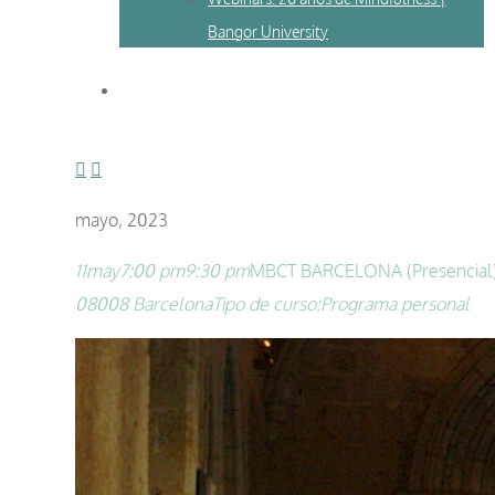
Bangor University
mayo, 2023
11
may
7:00 pm
9:30 pm
MBCT BARCELONA (Presencial) 
08008 Barcelona
Tipo de curso:
Programa personal