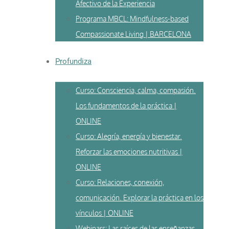
Afectivo de la Experiencia
Programa MBCL: Mindfulness-based
Compassionate Living | BARCELONA
Profundiza
Curso: Consciencia, calma, compasión.
Los fundamentos de la práctica |
ONLINE
Curso: Alegría, energía y bienestar.
Reforzar las emociones nutritivas |
ONLINE
Curso: Relaciones, conexión,
comunicación. Explorar la práctica en los
vínculos | ONLINE
Webinars: Las raíces de las enseñanzas