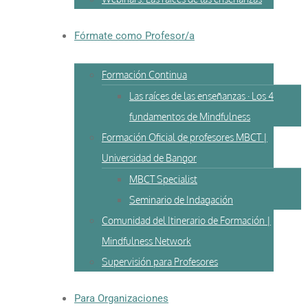
Fórmate como Profesor/a
Formación Continua
Las raíces de las enseñanzas · Los 4
fundamentos de Mindfulness
Formación Oficial de profesores MBCT |
Universidad de Bangor
MBCT Specialist
Seminario de Indagación
Comunidad del Itinerario de Formación |
Mindfulness Network
Supervisión para Profesores
Para Organizaciones