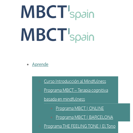
Skip
to
content
Aprende
Curso Introducción al Mindfulness
Programa MBCT – Terapia cognitiva
basada en mindfulness
Programa MBCT | ONLINE
Programa MBCT | BARCELONA
Programa THE FEELING TONE | El Tono