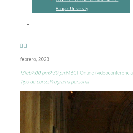
Bangor University
febrero, 2023
13
feb
7:00 pm
9:30 pm
MBCT Online (videoconferencia)
Tipo de curso:
Programa personal