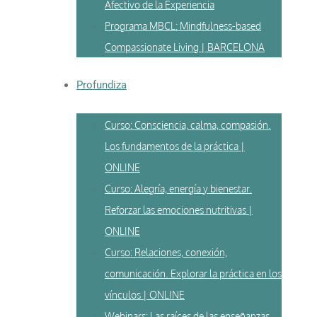
Afectivo de la Experiencia
Programa MBCL: Mindfulness-based
Compassionate Living | BARCELONA
Profundiza
Curso: Consciencia, calma, compasión.
Los fundamentos de la práctica |
ONLINE
Curso: Alegría, energía y bienestar.
Reforzar las emociones nutritivas |
ONLINE
Curso: Relaciones, conexión,
comunicación. Explorar la práctica en los
vínculos | ONLINE
Webinars: Las raíces de las enseñanzas