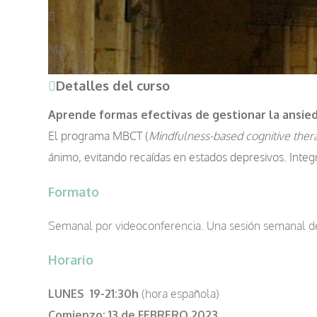
Más
Detalles del curso
Aprende formas efectivas de gestionar la ansied
El programa MBCT (
Mindfulness-based cognitive ther
ánimo, evitando recaídas en estados depresivos. Integr
Formato
Semanal por videoconferencia. Una sesión semanal de 2
Horario
LUNES 19-21:30h
(hora española)
Comienzo:
13 de FEBRERO 2023