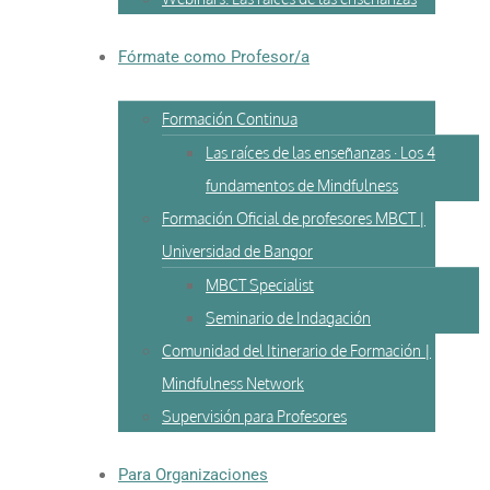
Fórmate como Profesor/a
Formación Continua
Las raíces de las enseñanzas · Los 4
fundamentos de Mindfulness
Formación Oficial de profesores MBCT |
Universidad de Bangor
MBCT Specialist
Seminario de Indagación
Comunidad del Itinerario de Formación |
Mindfulness Network
Supervisión para Profesores
Para Organizaciones