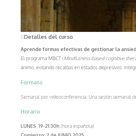
Más
Detalles del curso
Aprende formas efectivas de gestionar la ansied
El programa MBCT (
Mindfulness-based cognitive ther
ánimo, evitando recaídas en estados depresivos. Integr
Formato
Semanal por videoconferencia. Una sesión semanal de 2
Horario
LUNES 19-21:30h
(hora española)
Comienzo:
2 de JUNIO 2025