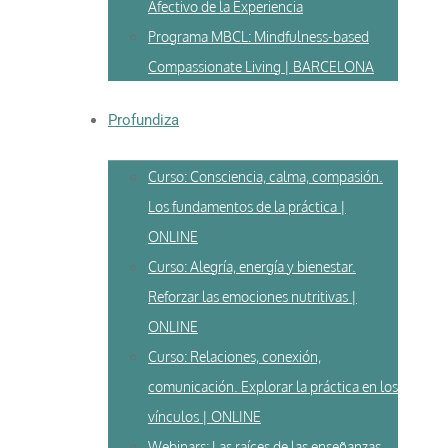
Afectivo de la Experiencia
Programa MBCL: Mindfulness-based
Compassionate Living | BARCELONA
Profundiza
Curso: Consciencia, calma, compasión.
Los fundamentos de la práctica |
ONLINE
Curso: Alegría, energía y bienestar.
Reforzar las emociones nutritivas |
ONLINE
Curso: Relaciones, conexión,
comunicación. Explorar la práctica en los
vínculos | ONLINE
Webinars: Las raíces de las enseñanzas