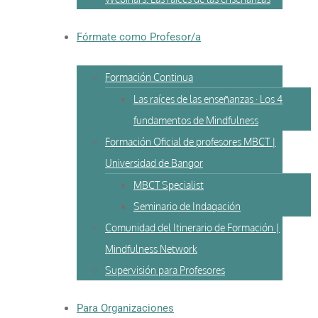
Fórmate como Profesor/a
Formación Continua
Las raíces de las enseñanzas · Los 4
fundamentos de Mindfulness
Formación Oficial de profesores MBCT |
Universidad de Bangor
MBCT Specialist
Seminario de Indagación
Comunidad del Itinerario de Formación |
Mindfulness Network
Supervisión para Profesores
Para Organizaciones