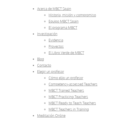
Acerca de MBCT Spain
Historia, misión y compromiso
Equipo MBCT Spain
El programa MBCT
Investigación
Evidencia
Proyectos
El Libro Verde de MBCT
Blog
Contacto
Elegir un profesor
Cómo elijo un profesor
Competency-assessed Teachers
MBCT Trained Teachers
MBCT Practicing Teachers
MBCT Ready to Teach Teachers
MBCT Teachers in Training
Meditación Online