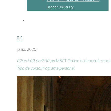
Bangor University
junio, 2025
02
jun
7:00 pm
9:30 pm
MBCT Online (videoconferencia)
Tipo de curso:
Programa personal