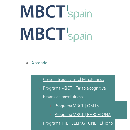
Skip
to
content
Aprende
Curso Introducción al Mindfulness
Programa MBCT – Terapia cognitiva
basada en mindfulness
Programa MBCT | ONLINE
Programa MBCT | BARCELONA
Programa THE FEELING TONE | El Tono