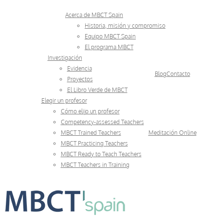
Skip
Acerca de MBCT Spain
to
Historia, misión y compromiso
Equipo MBCT Spain
content
El programa MBCT
Investigación
Evidencia
Blog
Contacto
Proyectos
El Libro Verde de MBCT
Elegir un profesor
Cómo elijo un profesor
Competency-assessed Teachers
MBCT Trained Teachers
Meditación Online
MBCT Practicing Teachers
MBCT Ready to Teach Teachers
MBCT Teachers in Training