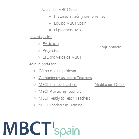
Skip
Acerca de MBCT Spain
to
Historia, misión y compromiso
Equipo MBCT Spain
content
El programa MBCT
Investigación
Evidencia
Blog
Contacto
Proyectos
El Libro Verde de MBCT
Elegir un profesor
Cómo elijo un profesor
Competency-assessed Teachers
MBCT Trained Teachers
Meditación Online
MBCT Practicing Teachers
MBCT Ready to Teach Teachers
MBCT Teachers in Training