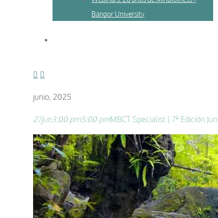
Bangor University
junio, 2025
27
jun
3:00 pm
5:00 pm
MBCT Specialist | 7ª Edición J