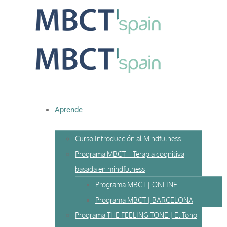
Skip
to
content
Aprende
Curso Introducción al Mindfulness
Programa MBCT – Terapia cognitiva
basada en mindfulness
Programa MBCT | ONLINE
Programa MBCT | BARCELONA
Programa THE FEELING TONE | El Tono