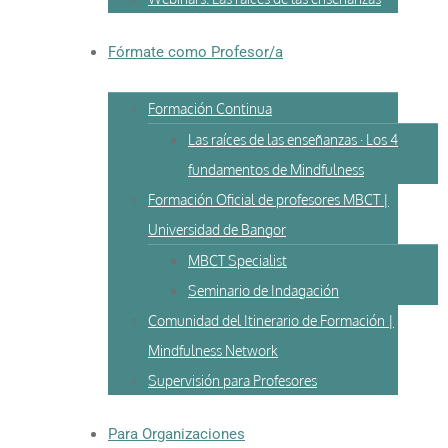
Fórmate como Profesor/a
Formación Continua
Las raíces de las enseñanzas · Los 4
fundamentos de Mindfulness
Formación Oficial de profesores MBCT |
Universidad de Bangor
MBCT Specialist
Seminario de Indagación
Comunidad del Itinerario de Formación |
Mindfulness Network
Supervisión para Profesores
Para Organizaciones