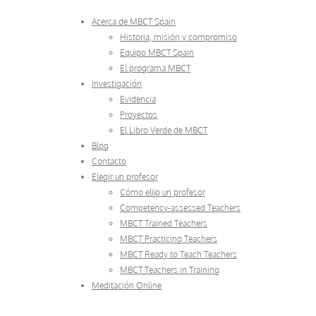
Acerca de MBCT Spain
Historia, misión y compromiso
Equipo MBCT Spain
El programa MBCT
Investigación
Evidencia
Proyectos
El Libro Verde de MBCT
Blog
Contacto
Elegir un profesor
Cómo elijo un profesor
Competency-assessed Teachers
MBCT Trained Teachers
MBCT Practicing Teachers
MBCT Ready to Teach Teachers
MBCT Teachers in Training
Meditación Online