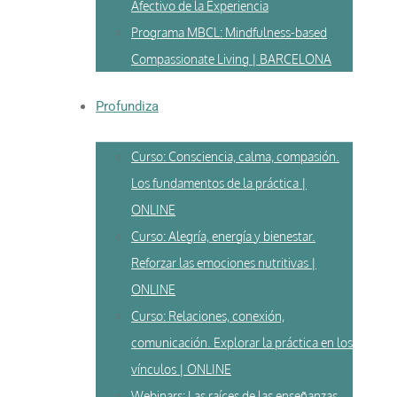
Afectivo de la Experiencia
Programa MBCL: Mindfulness-based
Compassionate Living | BARCELONA
Profundiza
Curso: Consciencia, calma, compasión.
Los fundamentos de la práctica |
ONLINE
Curso: Alegría, energía y bienestar.
Reforzar las emociones nutritivas |
ONLINE
Curso: Relaciones, conexión,
comunicación. Explorar la práctica en los
vínculos | ONLINE
Webinars: Las raíces de las enseñanzas