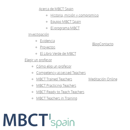
Skip
Acerca de MBCT Spain
to
Historia, misión y compromiso
Equipo MBCT Spain
content
El programa MBCT
Investigación
Evidencia
Blog
Contacto
Proyectos
El Libro Verde de MBCT
Elegir un profesor
Cómo elijo un profesor
Competency-assessed Teachers
MBCT Trained Teachers
Meditación Online
MBCT Practicing Teachers
MBCT Ready to Teach Teachers
MBCT Teachers in Training