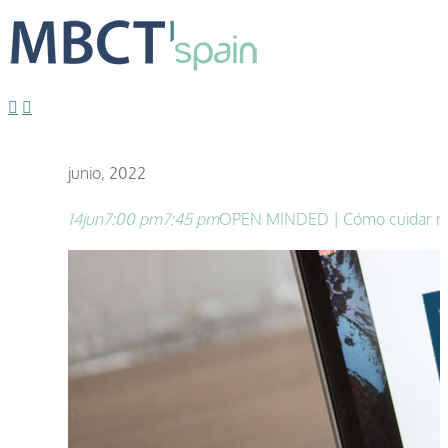
junio, 2022
14
jun
7:00 pm
7:45 pm
OPEN MINDED | Cómo cuidar nues