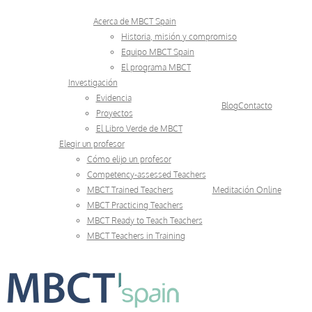
Skip
Acerca de MBCT Spain
to
Historia, misión y compromiso
Equipo MBCT Spain
content
El programa MBCT
Investigación
Evidencia
Blog
Contacto
Proyectos
El Libro Verde de MBCT
Elegir un profesor
Cómo elijo un profesor
Competency-assessed Teachers
MBCT Trained Teachers
Meditación Online
MBCT Practicing Teachers
MBCT Ready to Teach Teachers
MBCT Teachers in Training