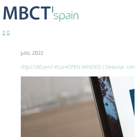
julio, 2022
05
jul
7:00 pm
7:45 pm
OPEN MINDED | Detectar, compre