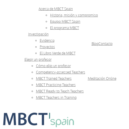
Skip
Acerca de MBCT Spain
to
Historia, misión y compromiso
Equipo MBCT Spain
content
El programa MBCT
Investigación
Evidencia
Blog
Contacto
Proyectos
El Libro Verde de MBCT
Elegir un profesor
Cómo elijo un profesor
Competency-assessed Teachers
MBCT Trained Teachers
Meditación Online
MBCT Practicing Teachers
MBCT Ready to Teach Teachers
MBCT Teachers in Training