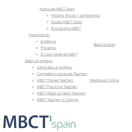
Skip
Acerca de MBCT Spain
to
Historia, misión y compromiso
Equipo MBCT Spain
content
El programa MBCT
Investigación
Evidencia
Blog
Contacto
Proyectos
El Libro Verde de MBCT
Elegir un profesor
Cómo elijo un profesor
Competency-assessed Teachers
MBCT Trained Teachers
Meditación Online
MBCT Practicing Teachers
MBCT Ready to Teach Teachers
MBCT Teachers in Training