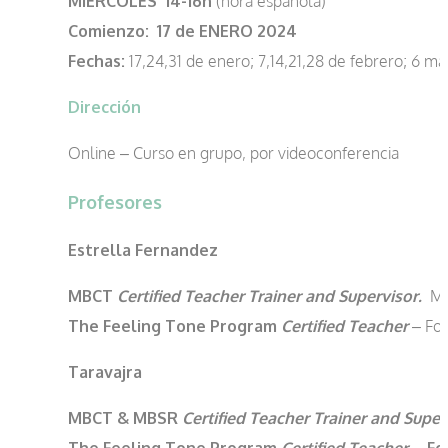
MIÉRCOLES 14-16h
(hora española)
Comienzo:
17 de ENERO 2024
Fechas:
17,24,31 de enero; 7,14,21,28 de febrero; 6 ma
Dirección
Online – Curso en grupo, por videoconferencia
Profesores
Estrella Fernandez
MBCT
Certified
Teacher Trainer and Supervisor.
Mi
The Feeling Tone Program
Certified Teacher
– For
Taravajra
MBCT & MBSR
Certified
Teacher Trainer and Super
The Feeling Tone Program
Certified Teacher
– Fo