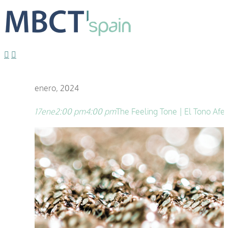
enero, 2024
17
ene
2:00 pm
4:00 pm
The Feeling Tone | El Tono Afec