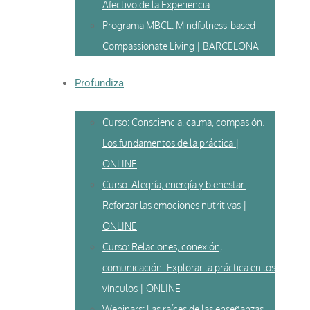
Afectivo de la Experiencia
Programa MBCL: Mindfulness-based
Compassionate Living | BARCELONA
Profundiza
Curso: Consciencia, calma, compasión.
Los fundamentos de la práctica |
ONLINE
Curso: Alegría, energía y bienestar.
Reforzar las emociones nutritivas |
ONLINE
Curso: Relaciones, conexión,
comunicación. Explorar la práctica en los
vínculos | ONLINE
Webinars: Las raíces de las enseñanzas