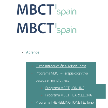
Skip
to
content
Aprende
Curso Introducción al Mindfulness
Programa MBCT – Terapia cognitiva
basada en mindfulness
Programa MBCT | ONLINE
Programa MBCT | BARCELONA
Programa THE FEELING TONE | El Tono