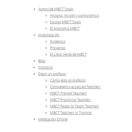
Acerca de MBCT Spain
Historia, misión y compromiso
Equipo MBCT Spain
El programa MBCT
Investigación
Evidencia
Proyectos
El Libro Verde de MBCT
Blog
Contacto
Elegir un profesor
Cómo elijo un profesor
Competency-assessed Teachers
MBCT Trained Teachers
MBCT Practicing Teachers
MBCT Ready to Teach Teachers
MBCT Teachers in Training
Meditación Online