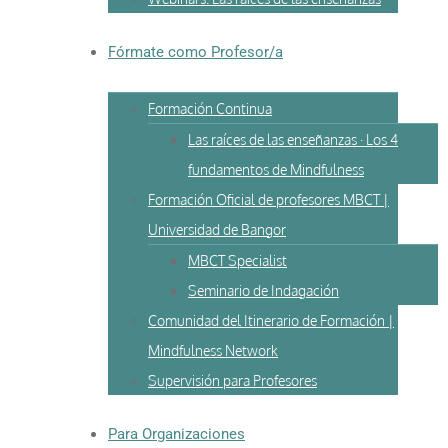
Fórmate como Profesor/a
Formación Continua
Las raíces de las enseñanzas · Los 4
fundamentos de Mindfulness
Formación Oficial de profesores MBCT |
Universidad de Bangor
MBCT Specialist
Seminario de Indagación
Comunidad del Itinerario de Formación |
Mindfulness Network
Supervisión para Profesores
Para Organizaciones