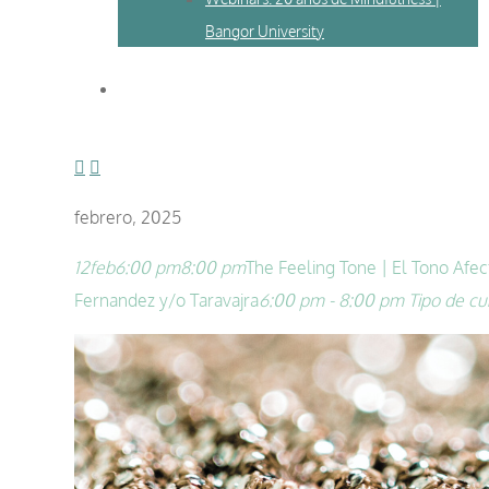
Bangor University
febrero, 2025
12
feb
6:00 pm
8:00 pm
The Feeling Tone | El Tono Afec
Fernandez y/o Taravajra
6:00 pm - 8:00 pm
Tipo de cu