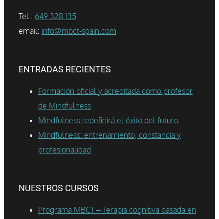
Tel.:
649 328 135
email:
info@mbct-spain.com
ENTRADAS RECIENTES
Formación oficial y acreditada como profesor
de Mindfulness
Mindfulness redefinirá el éxito del futuro
Mindfulness: entrenamiento, constancia y
profesionalidad
NUESTROS CURSOS
Programa MBCT – Terapia cognitiva basada en