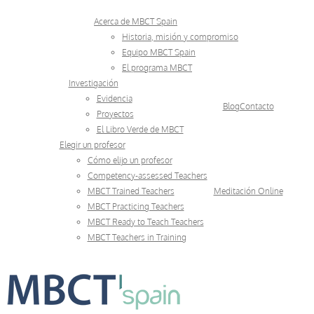
Skip
Acerca de MBCT Spain
to
Historia, misión y compromiso
Equipo MBCT Spain
content
El programa MBCT
Investigación
Evidencia
Blog
Contacto
Proyectos
El Libro Verde de MBCT
Elegir un profesor
Cómo elijo un profesor
Competency-assessed Teachers
MBCT Trained Teachers
Meditación Online
MBCT Practicing Teachers
MBCT Ready to Teach Teachers
MBCT Teachers in Training