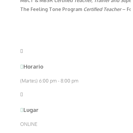
MBCT & MBSR
Certified
Teacher, Trainer and Supe
The Feeling Tone Program
Certified Teacher
– Fo
Horario
(Martes) 6:00 pm - 8:00 pm
Lugar
ONLINE