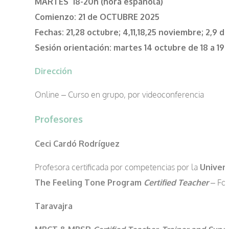
MARTES 18-20h (hora española)
Comienzo: 21 de OCTUBRE 2025
Fechas:
21,28 octubre; 4,11,18,25 noviembre; 2,9 d
Sesión orientación:
martes 14 octubre de 18 a 19
Dirección
Online – Curso en grupo, por videoconferencia
Profesores
Ceci Cardó Rodríguez
Profesora certificada por competencias por la
Univer
The Feeling Tone Program
Certified Teacher
– For
Taravajra