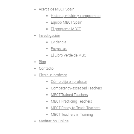
Acerca de MBCT Spain
Historia, misión y compromiso
Equipo MBCT Spain
El programa MBCT
Investigación
Evidencia
Proyectos
El Libro Verde de MBCT
Blog
Contacto
Elegir un profesor
Cómo elijo un profesor
Competency-assessed Teachers
MBCT Trained Teachers
MBCT Practicing Teachers
MBCT Ready to Teach Teachers
MBCT Teachers in Training
Meditación Online