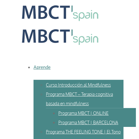
Skip
to
content
Aprende
Curso Introducción al Mindfulness
Programa MBCT – Terapia cognitiva
basada en mindfulness
Programa MBCT | ONLINE
Programa MBCT | BARCELONA
Programa THE FEELING TONE | El Tono