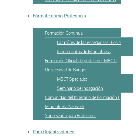
Fórmate como Profesor/a
Formación Continua
Las raíces de las enseñanzas · Los 4
fundamentos de Mindfulness
Formación Oficial de profesores MBCT |
Universidad de Bangor
MBCT Specialist
Seminario de Indagación
Comunidad del Itinerario de Formación |
Mindfulness Network
Supervisión para Profesores
Para Organizaciones