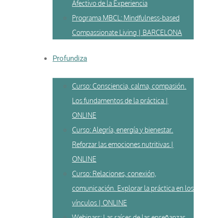
Afectivo de la Experiencia
Programa MBCL: Mindfulness-based
Compassionate Living | BARCELONA
Profundiza
Curso: Consciencia, calma, compasión.
Los fundamentos de la práctica |
ONLINE
Curso: Alegría, energía y bienestar.
Reforzar las emociones nutritivas |
ONLINE
Curso: Relaciones, conexión,
comunicación. Explorar la práctica en los
vínculos | ONLINE
Webinars: Las raíces de las enseñanzas