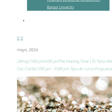
Bangor University
mayo, 2026
28
may
7:00 pm
9:00 pm
The Feeling Tone | El Tono Afe
Ceci Cardó
7:00 pm - 9:00 pm
Tipo de curso:
Programa