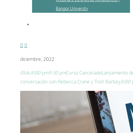
Bangor University
diciembre, 2022
01
dic
8:00 pm
9:30 pm
Curso Cancelado
Lanzamiento de
conversación con Rebecca Crane y Trish Bartley
8:00 