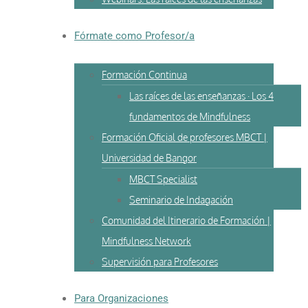
Fórmate como Profesor/a
Formación Continua
Las raíces de las enseñanzas · Los 4
fundamentos de Mindfulness
Formación Oficial de profesores MBCT |
Universidad de Bangor
MBCT Specialist
Seminario de Indagación
Comunidad del Itinerario de Formación |
Mindfulness Network
Supervisión para Profesores
Para Organizaciones