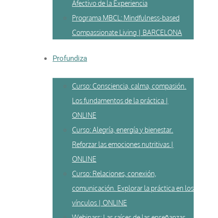
Afectivo de la Experiencia
Programa MBCL: Mindfulness-based
Compassionate Living | BARCELONA
Profundiza
Curso: Consciencia, calma, compasión.
Los fundamentos de la práctica |
ONLINE
Curso: Alegría, energía y bienestar.
Reforzar las emociones nutritivas |
ONLINE
Curso: Relaciones, conexión,
comunicación. Explorar la práctica en los
vínculos | ONLINE
Webinars: Las raíces de las enseñanzas