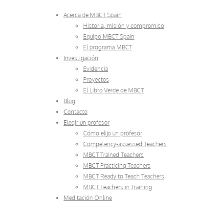
Acerca de MBCT Spain
Historia, misión y compromiso
Equipo MBCT Spain
El programa MBCT
Investigación
Evidencia
Proyectos
El Libro Verde de MBCT
Blog
Contacto
Elegir un profesor
Cómo elijo un profesor
Competency-assessed Teachers
MBCT Trained Teachers
MBCT Practicing Teachers
MBCT Ready to Teach Teachers
MBCT Teachers in Training
Meditación Online