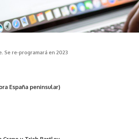
e. Se re-programará en 2023
hora España peninsular)
 Crane y Trish Bartley