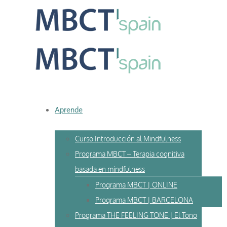
Skip
to
content
Aprende
Curso Introducción al Mindfulness
Programa MBCT – Terapia cognitiva
basada en mindfulness
Programa MBCT | ONLINE
Programa MBCT | BARCELONA
Programa THE FEELING TONE | El Tono