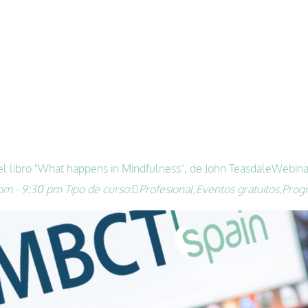
l libro "What happens in Mindfulness", de John Teasdale
Webinar
pm - 9:30 pm
Tipo de curso:
Profesional,
Eventos gratuitos,
Prog