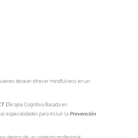
 quienes desean ofrecer mindfulness en un
T (
Terapia Cognitiva Basada en
s especialidades para incluir la
Prevención
ess dentro de un contexto profesional