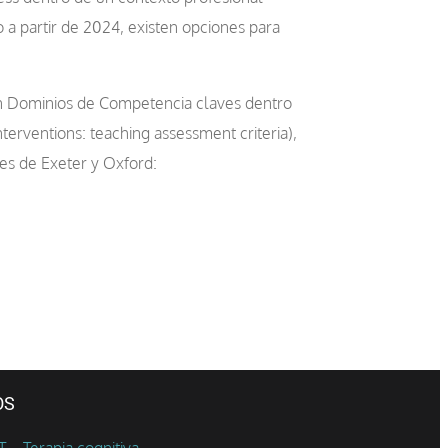
 a partir de 2024, existen opciones para
on Dominios de Competencia claves dentro
erventions: teaching assessment criteria),
es de Exeter y Oxford:
OS
– Terapia cognitiva