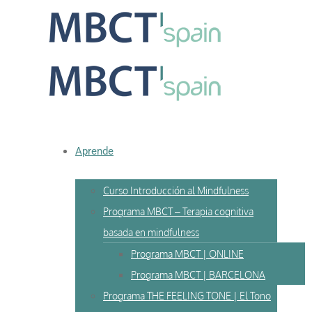
Skip
to
content
Aprende
Curso Introducción al Mindfulness
Programa MBCT – Terapia cognitiva
basada en mindfulness
Programa MBCT | ONLINE
Programa MBCT | BARCELONA
Programa THE FEELING TONE | El Tono