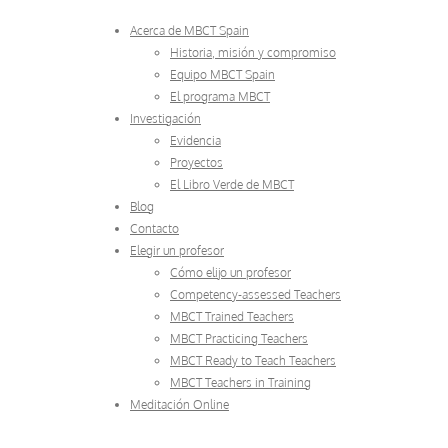
Acerca de MBCT Spain
Historia, misión y compromiso
Equipo MBCT Spain
El programa MBCT
Investigación
Evidencia
Proyectos
El Libro Verde de MBCT
Blog
Contacto
Elegir un profesor
Cómo elijo un profesor
Competency-assessed Teachers
MBCT Trained Teachers
MBCT Practicing Teachers
MBCT Ready to Teach Teachers
MBCT Teachers in Training
Meditación Online