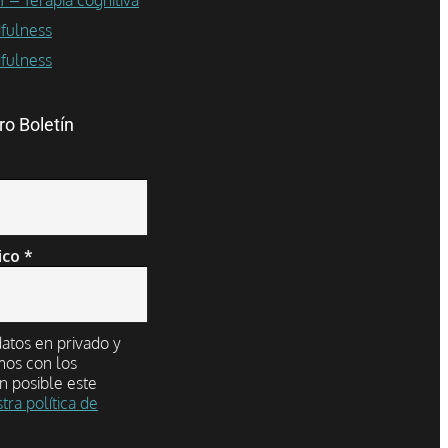
fulness
dfulness
ro Boletín
ico
*
tos en privado y
mos con los
n posible este
tra política de