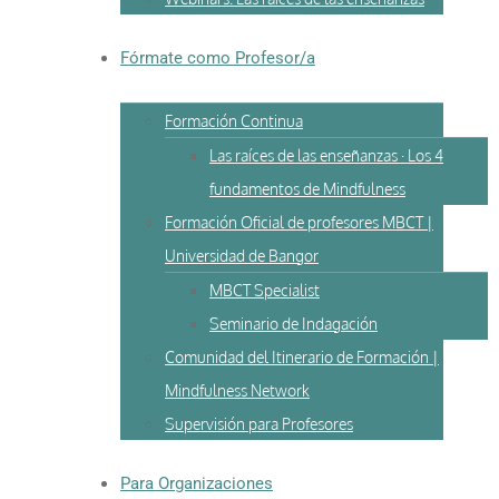
Fórmate como Profesor/a
Formación Continua
Las raíces de las enseñanzas · Los 4
fundamentos de Mindfulness
Formación Oficial de profesores MBCT |
Universidad de Bangor
MBCT Specialist
Seminario de Indagación
Comunidad del Itinerario de Formación |
Mindfulness Network
Supervisión para Profesores
Para Organizaciones