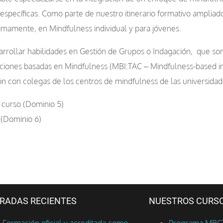
específicas. Como parte de nuestro itinerario formativo ampliado
ximamente, en Mindfulness individual y para jóvenes.
arrollar habilidades en Gestión de Grupos o Indagación, que s
ciones basadas en Mindfulness (MBI:TAC – Mindfulness-based int
ón con colegas de los centros de mindfulness de las universidad
l curso (Dominio 5)
 (Dominio 6)
RADAS RECIENTES
NUESTROS CURS
Formación oficial y acreditada como
Programa MBCT 