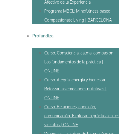
Afectivo de la Experiencia
Programa MBCL: Mindfulness-based
Compassionate Living | BARCELONA
Profundiza
Curso: Consciencia, calma, compasión.
Los fundamentos de la práctica |
ONLINE
Curso: Alegría, energía y bienestar.
Reforzar las emociones nutritivas |
ONLINE
Curso: Relaciones, conexión,
comunicación. Explorar la práctica en los
vínculos | ONLINE
Webinars: Las raíces de las enseñanzas