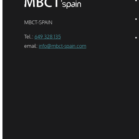
MBCT-SPAIN
Tel.:
649 328 135
email:
info@mbct-spain.com