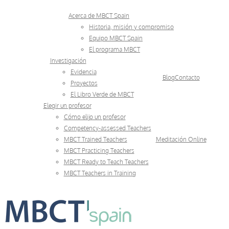
Skip
Acerca de MBCT Spain
to
Historia, misión y compromiso
Equipo MBCT Spain
content
El programa MBCT
Investigación
Evidencia
Blog
Contacto
Proyectos
El Libro Verde de MBCT
Elegir un profesor
Cómo elijo un profesor
Competency-assessed Teachers
MBCT Trained Teachers
Meditación Online
MBCT Practicing Teachers
MBCT Ready to Teach Teachers
MBCT Teachers in Training